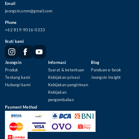
Email
jeongsin.smm@gmail.com
Phone
+62 819-9016-03
33
Ikuti kami
Jeongsin
Informasi
Blog
Produk
Syarat & ketentuan
Panduan e-book
Tentang kami
Kebijakan privasi
Jeongsin Insight
Hubungi kami
Kebijakan pengiriman
Kebijakan
pengembalian
Payment Method