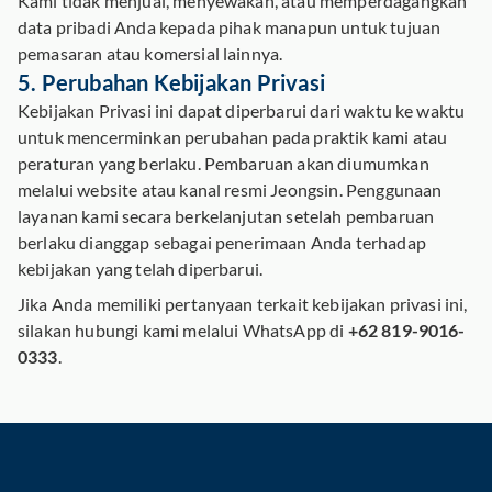
Kami tidak menjual, menyewakan, atau memperdagangkan
data pribadi Anda kepada pihak manapun untuk tujuan
pemasaran atau komersial lainnya.
5. Perubahan Kebijakan Privasi
Kebijakan Privasi ini dapat diperbarui dari waktu ke waktu
untuk mencerminkan perubahan pada praktik kami atau
peraturan yang berlaku. Pembaruan akan diumumkan
melalui website atau kanal resmi Jeongsin. Penggunaan
layanan kami secara berkelanjutan setelah pembaruan
berlaku dianggap sebagai penerimaan Anda terhadap
kebijakan yang telah diperbarui.
Jika Anda memiliki pertanyaan terkait kebijakan privasi ini,
silakan hubungi kami melalui WhatsApp di
+62 819-9016-
0333
.