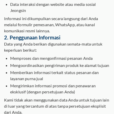
Data interaksi dengan website atau media sosial
Jeongsin
Informasi ini dikumpulkan secara langsung dari Anda
melalui formulir pemesanan, WhatsApp, atau kanal
komunikasi resmi lainnya.
2. Penggunaan Informasi
Data yang Anda berikan digunakan semata-mata untuk
keperluan berikut:
Memproses dan mengonfirmasi pesanan Anda
Mengoordinasikan pengiriman produk ke alamat tujuan
Memberikan informasi terkait status pesanan dan
layanan purna jual
Mengirimkan informasi promosi dan penawaran
eksklusif (dengan persetujuan Anda)
Kami tidak akan menggunakan data Anda untuk tujuan lain
di luar yang tercantum di atas tanpa persetujuan eksplisit
dari Anda.