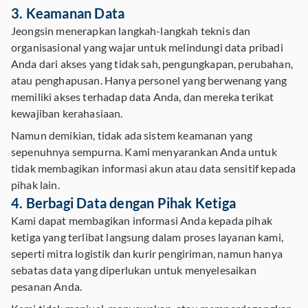
3. Keamanan Data
Jeongsin menerapkan langkah-langkah teknis dan
organisasional yang wajar untuk melindungi data pribadi
Anda dari akses yang tidak sah, pengungkapan, perubahan,
atau penghapusan. Hanya personel yang berwenang yang
memiliki akses terhadap data Anda, dan mereka terikat
kewajiban kerahasiaan.
Namun demikian, tidak ada sistem keamanan yang
sepenuhnya sempurna. Kami menyarankan Anda untuk
tidak membagikan informasi akun atau data sensitif kepada
pihak lain.
4. Berbagi Data dengan Pihak Ketiga
Kami dapat membagikan informasi Anda kepada pihak
ketiga yang terlibat langsung dalam proses layanan kami,
seperti mitra logistik dan kurir pengiriman, namun hanya
sebatas data yang diperlukan untuk menyelesaikan
pesanan Anda.