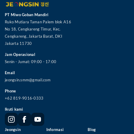
PT Miwo Goban Mandiri
Ruko Mutiara Taman Palem blok A16
No 18, Cengkareng Timur, Kec.
Cengkareng, Jakarta Barat, DKI
Jakarta 11730
Jam Operasional
Senin - Jumat: 09:00 - 17:00
Email
jeongsin.smm@gmail.com
Phone
+62 819-9016-03
33
Ikuti kami
Jeongsin
Informasi
Blog