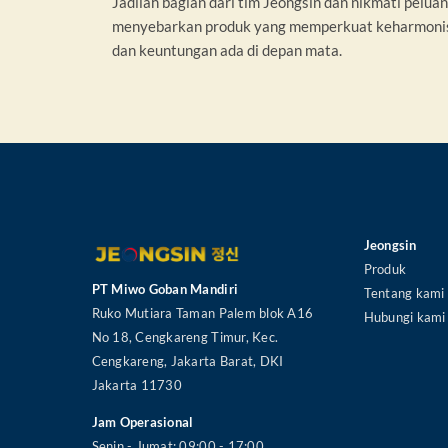
Jadilah bagian dari tim Jeongsin dan nikmati pel
menyebarkan produk yang memperkuat keharmonis
dan keuntungan ada di depan mata.
Jeongsin
Produk
PT Miwo Goban Mandiri
Tentang kami
Ruko Mutiara Taman Palem blok A16
Hubungi kami
No 18, Cengkareng Timur, Kec.
Cengkareng, Jakarta Barat, DKI
Jakarta 11730
Jam Operasional
Senin - Jumat: 09:00 - 17:00